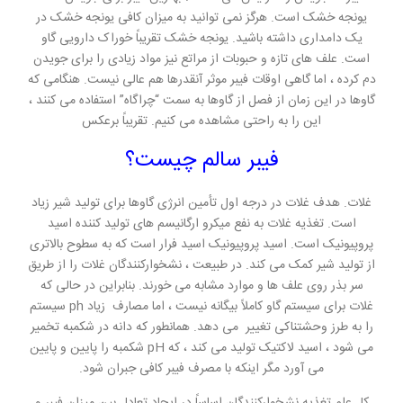
یونجه خشک است. هرگز نمی توانید به میزان کافی یونجه خشک در
یک دامداری داشته باشید. یونجه خشک تقریباً خوراک دارویی گاو
است. علف های تازه و حبوبات از مراتع نیز مواد زیادی را برای جویدن
دم کرده ، اما گاهی اوقات فیبر موثر آنقدرها هم عالی نیست. هنگامی که
گاوها در این زمان از فصل از گاوها به سمت “چراگاه” استفاده می کنند ،
این را به راحتی مشاهده می کنیم. تقریباً برعکس
فیبر سالم چیست؟
غلات. هدف غلات در درجه اول تأمین انرژی گاوها برای تولید شیر زیاد
است. تغذیه غلات به نفع میکرو ارگانیسم های تولید کننده اسید
پروپیونیک است. اسید پروپیونیک اسید فرار است که به سطوح بالاتری
از تولید شیر کمک می کند. در طبیعت ، نشخوارکنندگان غلات را از طریق
سر بذر روی علف ها و موارد مشابه می خورند. بنابراین در حالی که
غلات برای سیستم گاو کاملاً بیگانه نیست ، اما مصارف زیاد ph سیستم
را به طرز وحشتناکی تغییر می دهد. همانطور که دانه در شکمبه تخمیر
می شود ، اسید لاکتیک تولید می کند ، که pH شکمبه را پایین و پایین
می آورد مگر اینکه با مصرف فیبر کافی جبران شود.