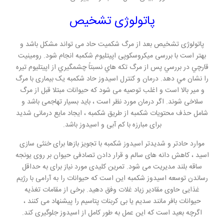
پاتولوژی تشخیص
پاتولوژی تشخیص بعد از مرگ شکمیت حاد می تواند مشکل باشد و
بهتر است با بررسی میکروسکوپی اپیتلیوم شکمبه انجام شود. رومينيت
قارچي در بررسي پس از مرگ تکه هاي نسبتاً چشمگيري از اپيتليوم تيره
را نشان مي دهد. درمان و کنترل اسیدوز حاد شکمبه یک بیماری با مرگ
و میر بالا است و اغلب توصیه می شود که حیوانات مبتلا قبل از مرگ
سلاخی شوند. اگر درمان مورد نظر است ، باید بسیار تهاجمی باشد و
شامل حذف محتویات شکمبه از طریق شکمبه ، ایجاد مایع درمانی شدید
برای مبارزه با کم آبی و اسیدوز باشد.
موارد حادتر و شدیدتر اسیدوز شکمبه با تجویز بازها برای خنثی سازی
اسید ، کاهش دانه های سالم و قرار دادن تصادفی حیوان بر روی یونجه
ساقه بلند مدیریت می شود. تمرین کلیدی مورد نیاز برای به حداقل
رساندن توسعه اسیدوز شکمبه این است که حیوانات را به آرامی با رژیم
غذایی حاوی مقادیر زیاد غلات وفق دهید. برخی از مقامات تغذیه
حیوانات بافر مانند سدیم یا بی کربنات پتاسیم را پیشنهاد می کنند ،
اگرچه بعید است که این عمل به طور کامل از اسیدوز جلوگیری کند.