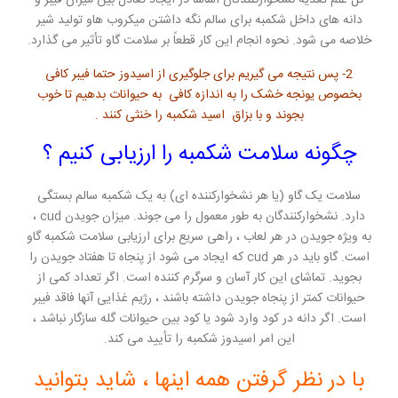
کل علم تغذیه نشخوارکنندگان اساساً در ایجاد تعادل بین میزان فیبر و
دانه های داخل شکمبه برای سالم نگه داشتن میکروب هاو تولید شیر
خلاصه می شود. نحوه انجام این کار قطعاً بر سلامت گاو تأثیر می گذارد.
2- پس نتیجه می گیریم برای جلوگیری از اسیدوز حتما فیبر کافی
بخصوص یونجه خشک را به اندازه کافی به حیوانات بدهیم تا خوب
بجوند و با بزاق اسید شکمبه را خنثی کنند .
چگونه سلامت شکمبه را ارزیابی کنیم ؟
سلامت یک گاو (یا هر نشخوارکننده ای) به یک شکمبه سالم بستگی
دارد. نشخوارکنندگان به طور معمول را می جوند. میزان جویدن cud ،
به ویژه جویدن در هر لعاب ، راهی سریع برای ارزیابی سلامت شکمبه گاو
است. گاو باید در هر cud که ایجاد می شود از پنجاه تا هفتاد جویدن را
بجوید. تماشای این کار آسان و سرگرم کننده است. اگر تعداد کمی از
حیوانات کمتر از پنجاه جویدن داشته باشند ، رژیم غذایی آنها فاقد فیبر
است.
اگر دانه در کود وارد شود یا کود بین حیوانات گله سازگار نباشد ،
این امر اسیدوز شکمبه را تأیید می کند.
با در نظر گرفتن همه اینها ، شاید بتوانید