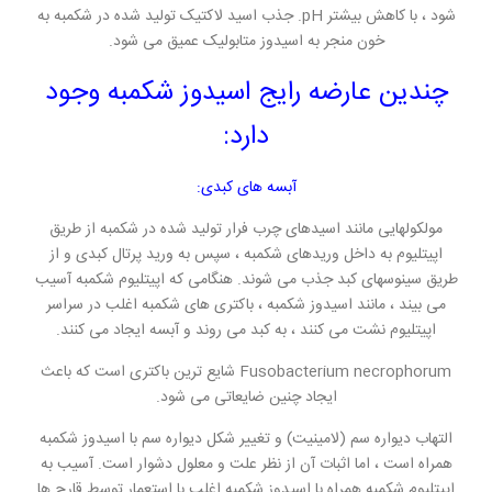
شود ، با کاهش بیشتر pH. جذب اسید لاکتیک تولید شده در شکمبه به
خون منجر به اسیدوز متابولیک عمیق می شود.
چندین عارضه رایج اسیدوز شکمبه وجود
دارد:
آبسه های کبدی:
مولکولهایی مانند اسیدهای چرب فرار تولید شده در شکمبه از طریق
اپیتلیوم به داخل وریدهای شکمبه ، سپس به ورید پرتال کبدی و از
طریق سینوسهای کبد جذب می شوند. هنگامی که اپیتلیوم شکمبه آسیب
می بیند ، مانند اسیدوز شکمبه ، باکتری های شکمبه اغلب در سراسر
اپیتلیوم نشت می کنند ، به کبد می روند و آبسه ایجاد می کنند.
Fusobacterium necrophorum شایع ترین باکتری است که باعث
ایجاد چنین ضایعاتی می شود.
التهاب دیواره سم (لامینیت) و تغییر شکل دیواره سم با اسیدوز شکمبه
همراه است ، اما اثبات آن از نظر علت و معلول دشوار است. آسیب به
اپیتلیوم شکمبه همراه با اسیدوز شکمبه اغلب با استعمار توسط قارچ ها