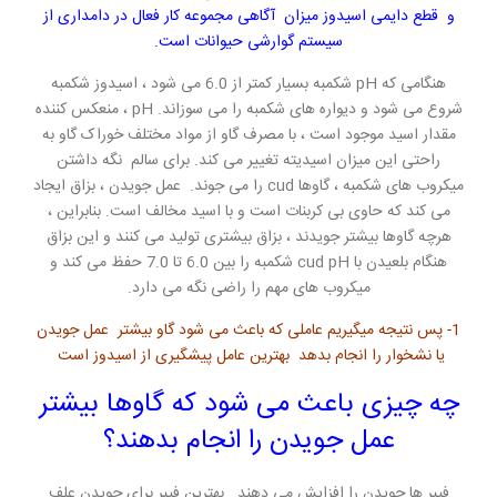
و قطع دایمی اسیدوز میزان آگاهی مجموعه کار فعال در دامداری از
سیستم گوارشی حیوانات است.
هنگامی که pH شکمبه بسیار کمتر از 6.0 می شود ، اسیدوز شکمبه
شروع می شود و دیواره های شکمبه را می سوزاند. pH ، منعکس کننده
مقدار اسید موجود است ، با مصرف گاو از مواد مختلف خوراک گاو به
راحتی این میزان اسیدیته تغییر می کند. برای سالم نگه داشتن
میکروب های شکمبه ، گاوها cud را می جوند. عمل جویدن ، بزاق ایجاد
می کند که حاوی بی کربنات است و با اسید مخالف است. بنابراین ،
هرچه گاوها بیشتر جویدند ، بزاق بیشتری تولید می کنند و این بزاق
هنگام بلعیدن با cud pH شکمبه را بین 6.0 تا 7.0 حفظ می کند و
میکروب های مهم را راضی نگه می دارد.
1- پس نتیجه میگیریم عاملی که باعث می شود گاو بیشتر عمل جویدن
یا نشخوار را انجام بدهد بهترین عامل پیشگیری از اسیدوز است
چه چیزی باعث می شود که گاوها بیشتر
عمل جویدن را انجام بدهند؟
فیبر ها جویدن را افزایش می دهند . بهترین فیبر برای جویدن علف