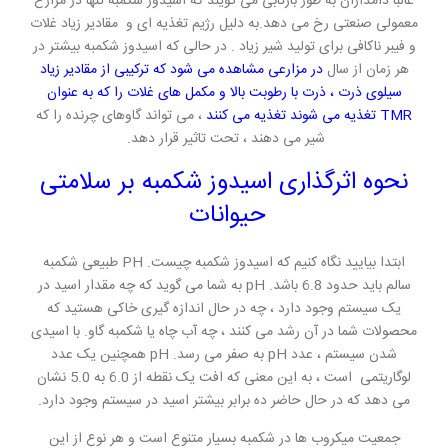
غالباً دامداران به طور بازتابی می گویند که اسیدوز شکمبه تنها در مزارع
معمولی صنعتی رخ می دهد.به دلیل رژیم تغذیه ای و مقادیر زیاد غلات
و فیبر ناکافی برای تولید شیر زیاد . در حالی که اسیدوز شکمبه بیشتر در
هر زمان از سال
در مزارعی مشاهده می شود که ترکیبی از مقادیر زیاد
سیلوی ذرت ، ذرت با رطوبت بالا و مکمل های غلات را که به عنوان
TMR تغذیه می شوند تغذیه می کنند
، می تواند گاوهای چرنده را که
شیر می دهند ، تحت تاثیر قرار دهد.
نحوه اثرگذاری اسیدوز شکمبه بر سلامتی
حیوانات
ابتدا بیایید نگاه کنیم که اسیدوز شکمبه چیست. PH طبیعی شکمبه
سالم باید حدود 6.8 باشد. pH به شما می گوید که چه مقدار اسید در
یک سیستم وجود دارد ، چه در حال اندازه گیری خاکی هستید که
محصولات شما در آن رشد می کنند ، چه آب چاه یا شکمبه گاو. با اسیدی
شدن سیستم ، عدد pH به صفر می رسد. pH همچنین یک عدد
لوگاریتمی است ، به این معنی که افت یک نقطه از 6.0 به 5.0 نشان
می دهد که در حال حاضر ده برابر بیشتر اسید در سیستم وجود دارد.
جمعیت میکروب ها در شکمبه بسیار متنوع است و هر نوع از این