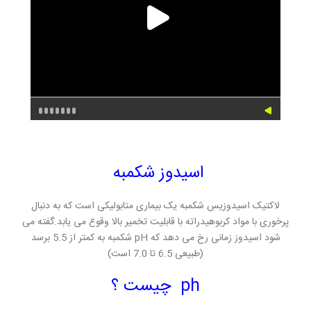
اسیدوز شکمبه
لاکتیک اسیدوزیس شکمبه یک بیماری متابولیکی است که به دنبال
پرخوری با مواد کربوهیدراته با قابلیت تخمیر بالا وقوع می یابد.
گفته می
شود اسیدوز زمانی رخ می دهد که pH شکمبه به کمتر از 5.5 برسد
(طبیعی 6.5 تا 7.0 است)
ph چیست ؟