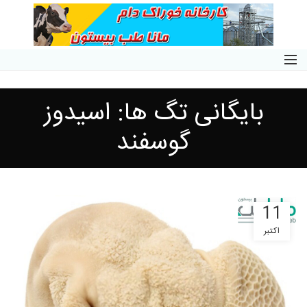
بایگانی تگ ها: اسیدوز
گوسفند
11
اکتبر