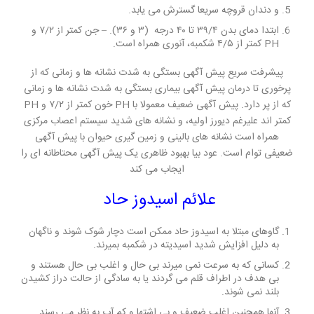
و دندان قروچه سریعا گسترش می یابد.
ابتدا دمای بدن ۳۹/۴ تا ۴۰ درجه (۳ و ۳۶). – جن کمتر از ۷/۲ و
PH کمتر از ۴/۵ شکمبه، آنوری همراه است.
پیشرفت سریع پیش آگهی بستگی به شدت نشانه ها و زمانی که از
پرخوری تا درمان پیش آگهی بیماری بستگی به شدت نشانه ها و زمانی
که از پر دارد. پیش آگهی ضعیف معمولا با PH خون کمتر از ۷/۲ و PH
کمتر اند علیرغم دیورز اولیه، و نشانه های شدید سیستم اعصاب مرکزی
همراه است نشانه های بالینی و زمین گیری حیوان با پیش آگهی
ضعیفی توام است. عود بیا بهبود ظاهری یک پیش آگهی محتاطانه ای را
ایجاب می کند
علائم اسیدوز حاد
گاوهای مبتلا به اسیدوز حاد ممکن است دچار شوک شوند و ناگهان
به دلیل افزایش شدید اسیدیته در شکمبه بمیرند.
کسانی که به سرعت نمی میرند بی حال و اغلب بی حال هستند و
بی هدف در اطراف قلم می گردند یا به سادگی از حالت دراز کشیدن
بلند نمی شوند.
آنها همچنین اغلب ضعیف و بی اشتها و کم آب به نظر می رسند.