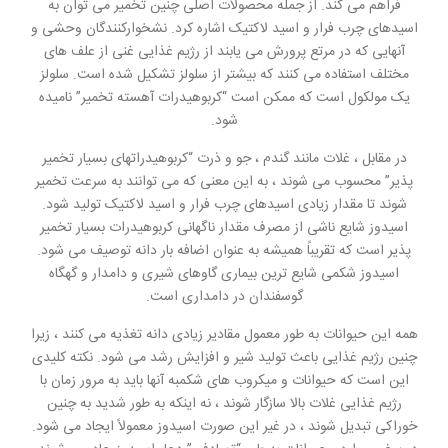
فراهم می کند. از جمله محصولات اصلی چنین تخمیر می توان به
اسیدهای چرب فرار و اسید لاکتیک اشاره کرد. نشخوارکنندگان وحشی و
آنهایی که در مرتع پرورش می یابند از رژیم غذایی غنی از علف های
مختلف استفاده می کنند که بیشتر از سلولز تشکیل شده است. سلولز
یک مولکول است که ممکن است “کربوهیدرات آهسته تخمیر” نامیده
شود.
در مقابل ، غلات مانند گندم ، جو و ذرت “کربوهیدراتهای بسیار تخمیر
پذیر” محسوب می شوند ، به این معنی که می توانند به سرعت تخمیر
شوند تا مقدار زیادی اسیدهای چرب فرار و اسید لاکتیک تولید شود.
اسیدوز شایع ناشی از مصرف مقدار ناگهانی کربوهیدرات بسیار تخمیر
پذیر است که تقریباً همیشه به عنوان اضافه بار دانه توصیف می شود.
اسیدوز شکمی شایع ترین بیماری گاوهای شیری و دامدار و گهگاه
گوسفندان در دامداری است.
همه این حیوانات به طور معمول مقادیر زیادی دانه تغذیه می کنند ، زیرا
چنین رژیم غذایی باعث تولید شیر و افزایش رشد می شود. نکته کلیدی
این است که حیوانات و میکروب های شکمبه آنها باید به مرور زمان با
رژیم غذایی غلات بالا سازگار شوند ، نه اینکه به طور شدید به چنین
خوراکی تبدیل شوند ، در غیر این صورت اسیدوز معمولاً ایجاد می شود.