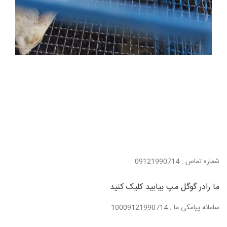
شماره تماس : 09121990714
ما رادر گوگل مپ بیابید کلیک کنید
سامانه پیامکی ما : 10009121990714