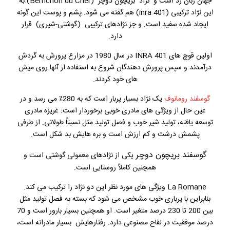
جهان زبان زد است و نژاد بریچون دوچر (Berrichon du Cher).
به
این نژاد ترکیبی (inra 401) هم گفته می شود. پشم و پوست این گونه
ایجاد شده سفید است. و جز نژادهای ترکیبی (گوشتی-شیری) قرار
دارد.
اولین قوچ های INRA 401 در سال 1980 در مزارع پرورش به گردش
درآمدند و سپس پرورش دهندگان شروع به استفاده از آنها روی میش
های خود کردند.
گوسفند رومانوف
یک نژاد بسیار پربار است که به 280٪ می رسد و در
عین حال از ویژگی های مادری خوبی برخوردار است: غریزه مادری
توسعه یافته، تولید شیر خوب و فصل تولید مثل نسبتاً طولانی. از طرفی
پشمش درشت و کم ارزش است و بره هایش بد شکل است.
گوسفند بریچون دوچر
یکی از نژادهای معمولی گوشتی است و
همچنین کاملاً روستایی است.
La Romane ویژگی های مورد نظر این دو نژاد را ترکیب می کند.
بنابراین با پرباری خوب مشخص می شود که بسته به فصل تولید مثل
بین 200 تا 230 درصد متغیر است. او همچنین بسیار بارور است و 70
درصد موفقیت در لقاح مصنوعی دارد. رفتارهایش بسیار مادرانه است،